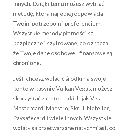
innych. Dzięki temu możesz wybrać
metodę, która najlepiej odpowiada
Twoim potrzebom i preferencjom.
Wszystkie metody płatności są
bezpieczne i szyfrowane, co oznacza,
że Twoje dane osobowe i finansowe są
chronione.
Jeśli chcesz wpłacić środki na swoje
konto w kasynie Vulkan Vegas, możesz
skorzystać z metod takich jak Visa,
Mastercard, Maestro, Skrill, Neteller,
Paysafecard i wiele innych. Wszystkie
wpłaty są przetwarzane natychmiast, co