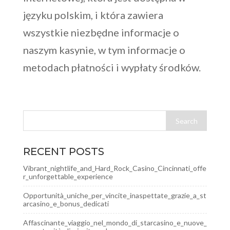
języku polskim, i która zawiera
wszystkie niezbędne informacje o
naszym kasynie, w tym informacje o
metodach płatności i wypłaty środków.
RECENT POSTS
Vibrant_nightlife_and_Hard_Rock_Casino_Cincinnati_offe
r_unforgettable_experience
Opportunità_uniche_per_vincite_inaspettate_grazie_a_st
arcasino_e_bonus_dedicati
Affascinante_viaggio_nel_mondo_di_starcasino_e_nuove_