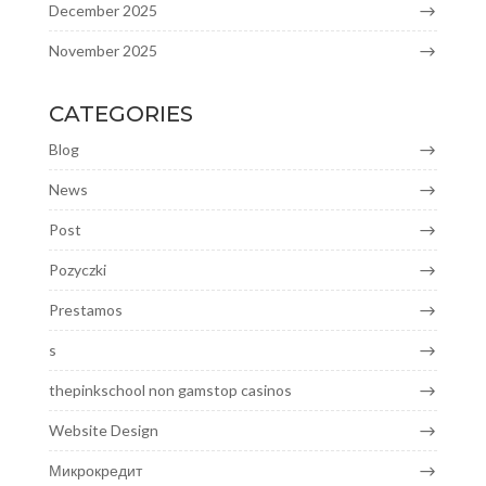
December 2025
November 2025
CATEGORIES
Blog
News
Post
Pozyczki
Prestamos
s
thepinkschool non gamstop casinos
Website Design
Микрокредит