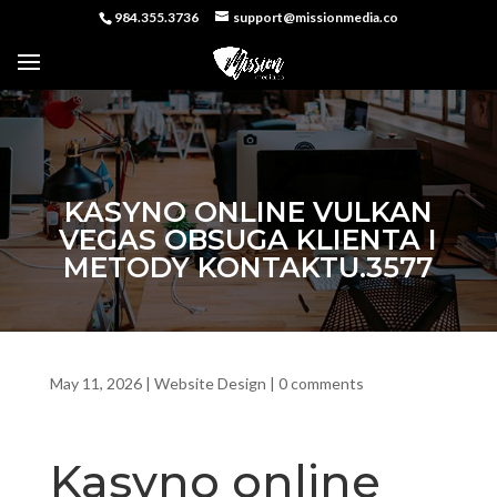
984.355.3736
support@missionmedia.co
KASYNO ONLINE VULKAN
VEGAS OBSUGA KLIENTA I
METODY KONTAKTU.3577
May 11, 2026
|
Website Design
|
0 comments
Kasyno online