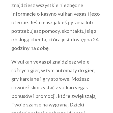
znajdziesz wszystkie niezbędne
informacje o kasyno vulkan vegas i jego
ofercie. Jeśli masz jakieś pytania lub
potrzebujesz pomocy, skontaktuj się z
obsługą klienta, która jest dostępna 24
godziny na dobę.
W vulkan vegas pl znajdziesz wiele
różnych gier, w tym automaty do gier,
gry karciane i gry stołowe. Możesz
również skorzystać z vulkan vegas
bonusów i promocji, które zwiększają
Twoje szanse na wygraną. Dzięki