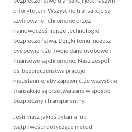
bezpieczeństwo transakcji jest naszym
priorytetem. Wszystkie transakcje są
szyfrowane i chronione przez
najnowocześniejsze technologie
bezpieczeństwa. Dzięki temu możesz
być pewien, że Twoje dane osobowe i
finansowe są chronione. Nasz zespół
ds. bezpieczeństwa pracuje
nieustannie, aby zapewnić, że wszystkie
transakcje są przetwarzane w sposób
bezpieczny i transparentny.
Jeśli masz jakieś pytania lub
wątpliwości dotyczące metod