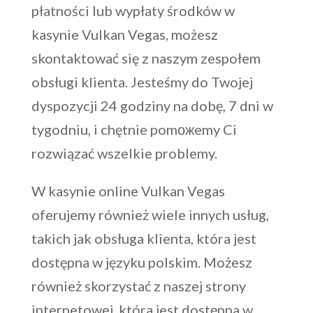
płatności lub wypłaty środków w
kasynie Vulkan Vegas, możesz
skontaktować się z naszym zespołem
obsługi klienta. Jesteśmy do Twojej
dyspozycji 24 godziny na dobę, 7 dni w
tygodniu, i chętnie pomожemy Ci
rozwiązać wszelkie problemy.
W kasynie online Vulkan Vegas
oferujemy również wiele innych usług,
takich jak obsługa klienta, która jest
dostępna w języku polskim. Możesz
również skorzystać z naszej strony
internetowej, która jest dostępna w