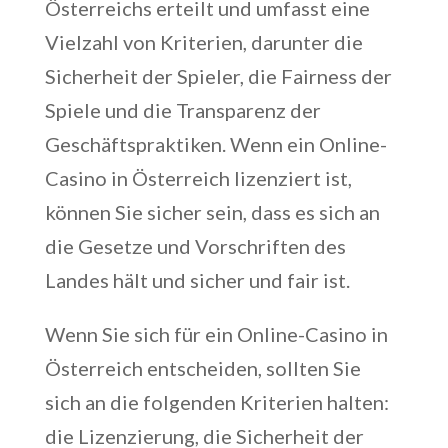
Österreichs erteilt und umfasst eine
Vielzahl von Kriterien, darunter die
Sicherheit der Spieler, die Fairness der
Spiele und die Transparenz der
Geschäftspraktiken. Wenn ein Online-
Casino in Österreich lizenziert ist,
können Sie sicher sein, dass es sich an
die Gesetze und Vorschriften des
Landes hält und sicher und fair ist.
Wenn Sie sich für ein Online-Casino in
Österreich entscheiden, sollten Sie
sich an die folgenden Kriterien halten:
die Lizenzierung, die Sicherheit der