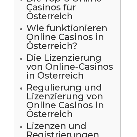
Casinos für
Österreich
Wie funktionieren
Online Casinos in
Österreich?
Die Lizenzierung
von Online-Casinos
in Österreich
Regulierung und
Lizenzierung von
Online Casinos in
Österreich
Lizenzen und
Registrierungen