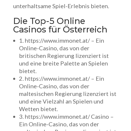
unterhaltsame Spiel-Erlebnis bieten.
Die Top-5 Online
Casinos für Österreich
1. https://www.immonet.at/ – Ein
Online-Casino, das von der
britischen Regierung lizenziert ist
und eine breite Palette an Spielen
bietet.
2. https://www.immonet.at/ – Ein
Online-Casino, das von der
maltesischen Regierung lizenziert ist
und eine Vielzahl an Spielen und
Wetten bietet.
3. https://www.immonet.at/ Casino –
Ein Online-Casino, das von der