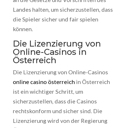
Landes halten, um sicherzustellen, dass
die Spieler sicher und fair spielen
können.
Die Lizenzierung von
Online-Casinos in
Österreich
Die Lizenzierung von Online-Casinos
online casino österreich
in Österreich
ist ein wichtiger Schritt, um
sicherzustellen, dass die Casinos
rechtskonform und sicher sind. Die
Lizenzierung wird von der Regierung