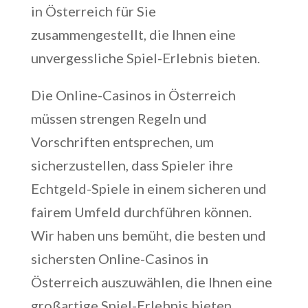
in Österreich für Sie
zusammengestellt, die Ihnen eine
unvergessliche Spiel-Erlebnis bieten.
Die Online-Casinos in Österreich
müssen strengen Regeln und
Vorschriften entsprechen, um
sicherzustellen, dass Spieler ihre
Echtgeld-Spiele in einem sicheren und
fairem Umfeld durchführen können.
Wir haben uns bemüht, die besten und
sichersten Online-Casinos in
Österreich auszuwählen, die Ihnen eine
großartige Spiel-Erlebnis bieten.