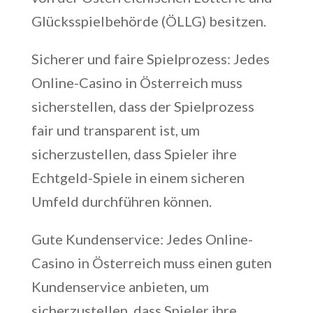
Glücksspielbehörde (ÖLLG) besitzen.
Sicherer und faire Spielprozess: Jedes
Online-Casino in Österreich muss
sicherstellen, dass der Spielprozess
fair und transparent ist, um
sicherzustellen, dass Spieler ihre
Echtgeld-Spiele in einem sicheren
Umfeld durchführen können.
Gute Kundenservice: Jedes Online-
Casino in Österreich muss einen guten
Kundenservice anbieten, um
sicherzustellen, dass Spieler ihre