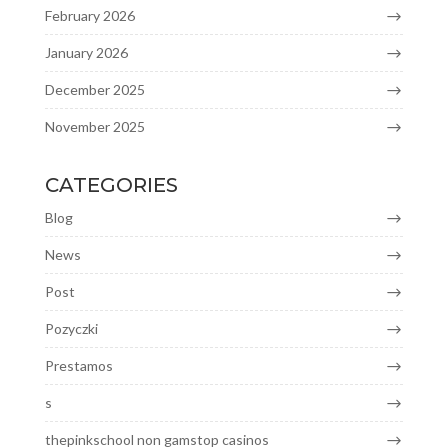
February 2026
January 2026
December 2025
November 2025
CATEGORIES
Blog
News
Post
Pozyczki
Prestamos
s
thepinkschool non gamstop casinos