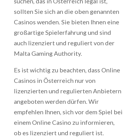
suchen, das in Österreich legal ist,
sollten Sie sich an die oben genannten
Casinos wenden. Sie bieten Ihnen eine
großartige Spielerfahrung und sind
auch lizenziert und reguliert von der
Malta Gaming Authority.
Es ist wichtig zu beachten, dass Online
Casinos in Österreich nur von
lizenzierten und regulierten Anbietern
angeboten werden dürfen. Wir
empfehlen Ihnen, sich vor dem Spiel bei
einem Online Casino zu informieren,
ob es lizenziert und reguliert ist.