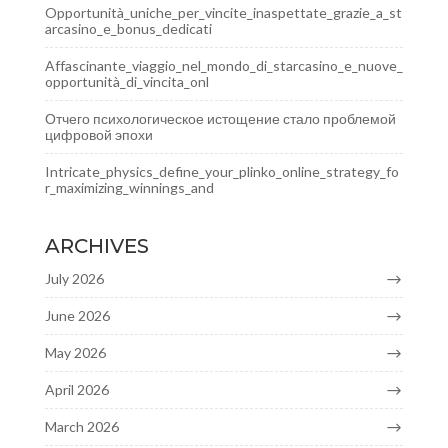
Opportunità_uniche_per_vincite_inaspettate_grazie_a_st
arcasino_e_bonus_dedicati
Affascinante_viaggio_nel_mondo_di_starcasino_e_nuove_
opportunità_di_vincita_onl
Отчего психологическое истощение стало проблемой
цифровой эпохи
Intricate_physics_define_your_plinko_online_strategy_fo
r_maximizing_winnings_and
ARCHIVES
July 2026
June 2026
May 2026
April 2026
March 2026