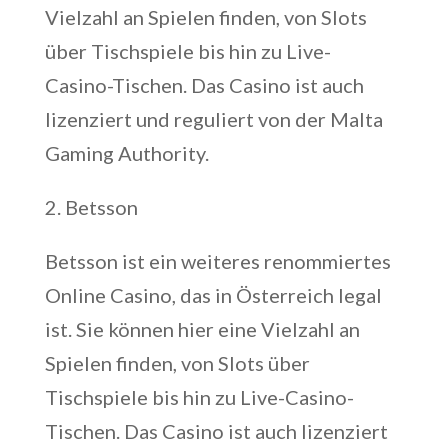
Vielzahl an Spielen finden, von Slots
über Tischspiele bis hin zu Live-
Casino-Tischen. Das Casino ist auch
lizenziert und reguliert von der Malta
Gaming Authority.
2. Betsson
Betsson ist ein weiteres renommiertes
Online Casino, das in Österreich legal
ist. Sie können hier eine Vielzahl an
Spielen finden, von Slots über
Tischspiele bis hin zu Live-Casino-
Tischen. Das Casino ist auch lizenziert