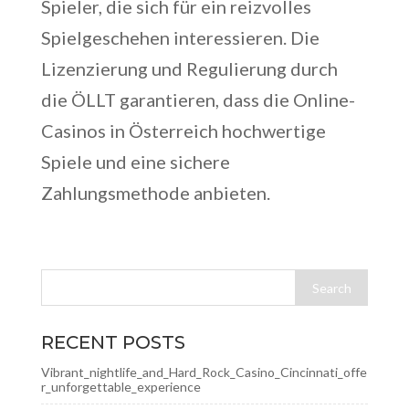
Spieler, die sich für ein reizvolles
Spielgeschehen interessieren. Die
Lizenzierung und Regulierung durch
die ÖLLT garantieren, dass die Online-
Casinos in Österreich hochwertige
Spiele und eine sichere
Zahlungsmethode anbieten.
RECENT POSTS
Vibrant_nightlife_and_Hard_Rock_Casino_Cincinnati_offe
r_unforgettable_experience