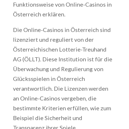
Funktionsweise von Online-Casinos in
Österreich erklären.
Die Online-Casinos in Österreich sind
lizenziert und reguliert von der
Österreichischen Lotterie-Treuhand
AG (ÖLLT). Diese Institution ist für die
Überwachung und Regulierung von
Glücksspielen in Österreich
verantwortlich. Die Lizenzen werden
an Online-Casinos vergeben, die
bestimmte Kriterien erfüllen, wie zum
Beispiel die Sicherheit und
Transparenz ihrer Spiele.