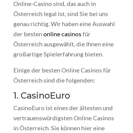
Online-Casino sind, das auch in
Österreich legal ist, sind Sie bei uns
genau richtig. Wir haben eine Auswahl
der besten
online casinos
für
Österreich ausgewählt, die Ihnen eine
großartige Spielerfahrung bieten.
Einige der besten Online Casinos für
Österreich sind die folgenden:
1. CasinoEuro
CasinoEuro ist eines der ältesten und
vertrauenswürdigsten Online Casinos
in Österreich. Sie können hier eine