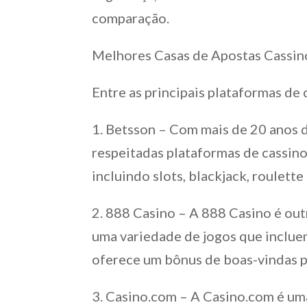
comparação.
Melhores Casas de Apostas Cassin
Entre as principais plataformas de 
1. Betsson – Com mais de 20 anos d
respeitadas plataformas de cassino
incluindo slots, blackjack, roulette
2. 888 Casino – A 888 Casino é out
uma variedade de jogos que incluem
oferece um bônus de boas-vindas p
3. Casino.com – A Casino.com é um