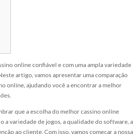
ssino online confiável e com uma ampla variedade
. Neste artigo, vamos apresentar uma comparação
ino online, ajudando você a encontrar a melhor
ades.
mbrar que a escolha do melhor cassino online
o a variedade de jogos, a qualidade do software, a
tenção ao cliente. Com isso, vamos começar a nossa