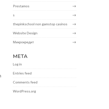
Prestamos
s
thepinkschool non gamstop casinos
Website Design
Микрокредит
,
META
Log in
Entries feed
m
Comments feed
WordPress.org