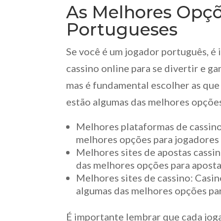
As Melhores Opçõ
Portugueses
Se você é um jogador português, é
cassino online para se divertir e g
mas é fundamental escolher as que
estão algumas das melhores opções
Melhores plataformas de cassino
melhores opções para jogadores
Melhores sites de apostas cassin
das melhores opções para aposta
Melhores sites de cassino: Casin
algumas das melhores opções pa
É importante lembrar que cada joga