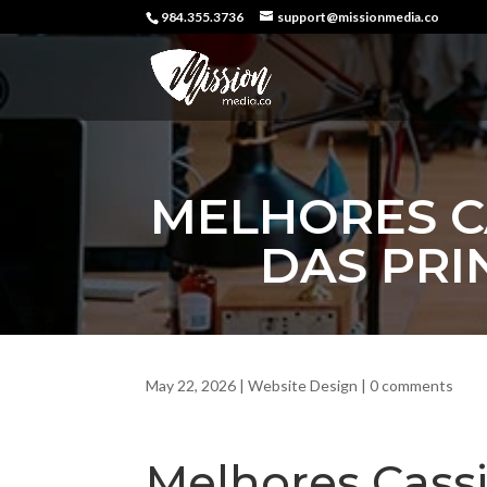
984.355.3736
support@missionmedia.co
MELHORES C
DAS PRI
May 22, 2026
|
Website Design
|
0 comments
Melhores Cassi