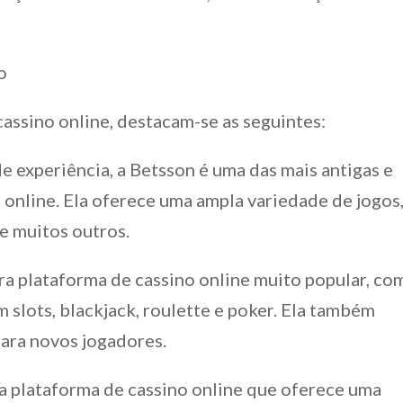
o
cassino online, destacam-se as seguintes:
e experiência, a Betsson é uma das mais antigas e
 online. Ela oferece uma ampla variedade de jogos
 e muitos outros.
ra plataforma de cassino online muito popular, co
 slots, blackjack, roulette e poker. Ela também
ara novos jogadores.
a plataforma de cassino online que oferece uma