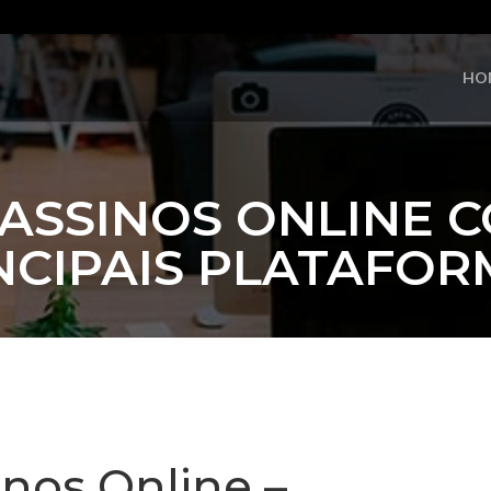
HO
ASSINOS ONLINE 
NCIPAIS PLATAFOR
nos Online –