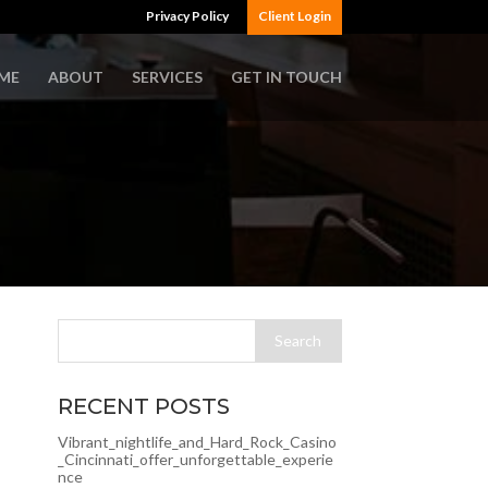
Privacy Policy
Client Login
ME
ABOUT
SERVICES
GET IN TOUCH
RECENT POSTS
Vibrant_nightlife_and_Hard_Rock_Casino
_Cincinnati_offer_unforgettable_experie
nce