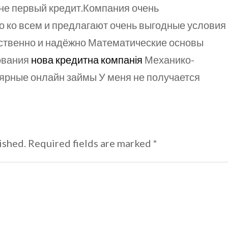
 не первый кредит.Компания очень
 ко всем и предлагают очень выгодные условия
ственно и надёжно Математические основы
ования
нова кредитна компанія
Механико-
ярные онлайн займы У меня не получается
ished.
Required fields are marked
*