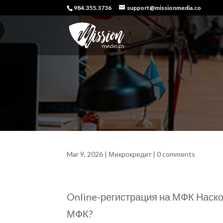
984.355.3736
support@missionmedia.co
Mar 9, 2026
|
Микрокредит
|
0 comments
Online-регистрация на МФК Наско
МФК?