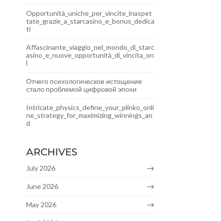
Opportunità_uniche_per_vincite_inaspet
tate_grazie_a_starcasino_e_bonus_dedica
ti
Affascinante_viaggio_nel_mondo_di_starc
asino_e_nuove_opportunità_di_vincita_on
l
Отчего психологическое истощение
стало проблемой цифровой эпохи
Intricate_physics_define_your_plinko_onli
ne_strategy_for_maximizing_winnings_an
d
ARCHIVES
July 2026
June 2026
May 2026