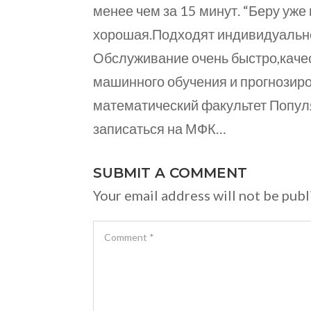
менее чем за 15 минут. “Беру уже
хорошая.Подходят индивидуально
Обслуживание очень быстро,каче
машинного обучения и прогнозир
математический факультет Попул
записаться на МФК…
SUBMIT A COMMENT
Your email address will not be publ