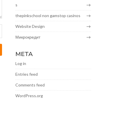
s
thepinkschool non gamstop casinos
Website Design
Микрокредит
META
Log in
Entries feed
Comments feed
WordPress.org