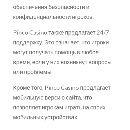
обеспечения безопасности и
конфиденциальности игроков.
Pinco Casino также предлагает 24/7
поддержку. Это означает, что игроки
могут получать помощь в любое
время, если у них возникнут вопросы
или проблемы.
Кроме того, Pinco Casino предлагает
мобильную версию сайта, что
позволяет игрокам играть на своих
мобильных устройствах.