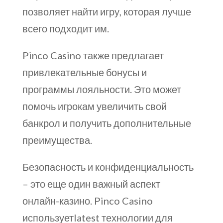
позволяет найти игру, которая лучше
всего подходит им.
Pinco Casino также предлагает
привлекательные бонусы и
программы лояльности. Это может
помочь игрокам увеличить свой
банкрол и получить дополнительные
преимущества.
Безопасность и конфиденциальность
– это еще один важный аспект
онлайн-казино. Pinco Casino
используетlatest технологии для