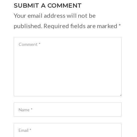
SUBMIT A COMMENT
Your email address will not be
published.
Required fields are marked
*