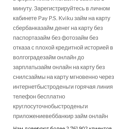
минуту. Зарегистрируйтесь в личном
кабинете Pay P.S. Kviku займ на карту
сбербанказайм денег на карту без
паспортазайм без фотозайм без
отказа с плохой кредитной историей в
волгоградезайм онлайн до
зарплатызайм онлайн на карту без
снилсзаймы на карту мгновенно через
интернетбыстроденьги горячая линия
телефон бесплатно
круглосуточнобыстроденьги
приложениевеббанкир займ онлайн
Нам доверяют более 2 761 902 клиентов