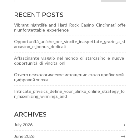
RECENT POSTS
Vibrant_nightlife_and_Hard_Rock_Casino_Cincinnati_offe
r_unforgettable_experience
Opportunità_uniche_per_vincite_inaspettate_grazie_a_st
arcasino_e_bonus_dedicati
Affascinante_viaggio_nel_mondo_di_starcasino_e_nuove_
opportunità_di_vincita_onl
Отчего психологическое истощение стало проблемой
цифровой эпохи
Intricate_physics_define_your_plinko_online_strategy_fo
r_maximizing_winnings_and
ARCHIVES
July 2026
June 2026