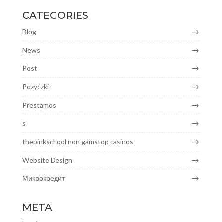
CATEGORIES
Blog
News
Post
Pozyczki
Prestamos
s
thepinkschool non gamstop casinos
Website Design
Микрокредит
META