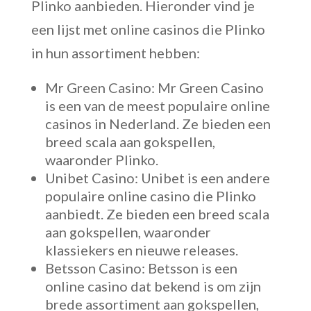
Plinko aanbieden. Hieronder vind je
een lijst met online casinos die Plinko
in hun assortiment hebben:
Mr Green Casino: Mr Green Casino
is een van de meest populaire online
casinos in Nederland. Ze bieden een
breed scala aan gokspellen,
waaronder Plinko.
Unibet Casino: Unibet is een andere
populaire online casino die Plinko
aanbiedt. Ze bieden een breed scala
aan gokspellen, waaronder
klassiekers en nieuwe releases.
Betsson Casino: Betsson is een
online casino dat bekend is om zijn
brede assortiment aan gokspellen,