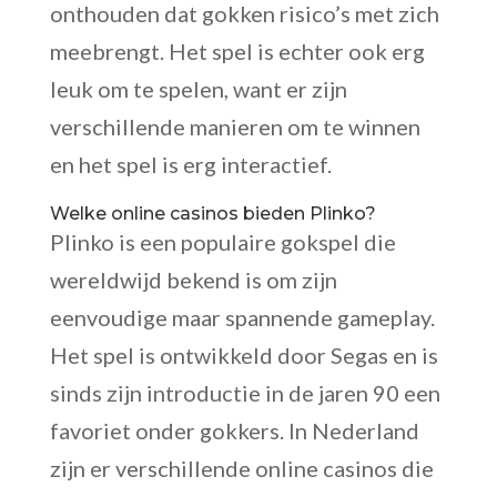
onthouden dat gokken risico’s met zich
meebrengt. Het spel is echter ook erg
leuk om te spelen, want er zijn
verschillende manieren om te winnen
en het spel is erg interactief.
Welke online casinos bieden Plinko?
Plinko is een populaire gokspel die
wereldwijd bekend is om zijn
eenvoudige maar spannende gameplay.
Het spel is ontwikkeld door Segas en is
sinds zijn introductie in de jaren 90 een
favoriet onder gokkers. In Nederland
zijn er verschillende online casinos die