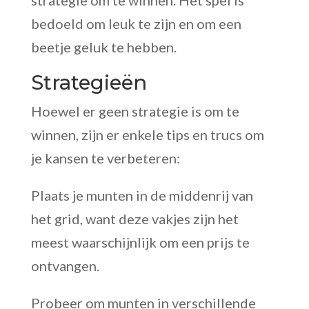
strategie om te winnen. Het spel is
bedoeld om leuk te zijn en om een
beetje geluk te hebben.
Strategieën
Hoewel er geen strategie is om te
winnen, zijn er enkele tips en trucs om
je kansen te verbeteren:
Plaats je munten in de middenrij van
het grid, want deze vakjes zijn het
meest waarschijnlijk om een prijs te
ontvangen.
Probeer om munten in verschillende