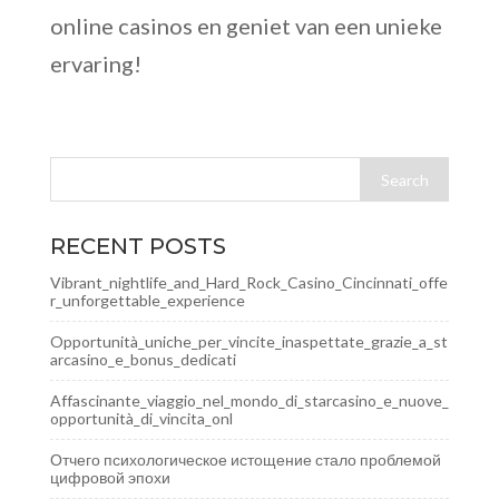
online casinos en geniet van een unieke
ervaring!
RECENT POSTS
Vibrant_nightlife_and_Hard_Rock_Casino_Cincinnati_offe
r_unforgettable_experience
Opportunità_uniche_per_vincite_inaspettate_grazie_a_st
arcasino_e_bonus_dedicati
Affascinante_viaggio_nel_mondo_di_starcasino_e_nuove_
opportunità_di_vincita_onl
Отчего психологическое истощение стало проблемой
цифровой эпохи