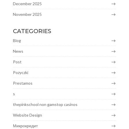
December 2025
November 2025
CATEGORIES
Blog
News
Post
Pozyczki
Prestamos
s
thepinkschool non gamstop casinos
Website Design
Микрокредит