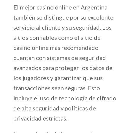
El mejor casino online en Argentina
también se distingue por su excelente
servicio al cliente y su seguridad. Los
sitios confiables como el sitio de
casino online más recomendado
cuentan con sistemas de seguridad
avanzados para proteger los datos de
los jugadores y garantizar que sus
transacciones sean seguras. Esto
incluye el uso de tecnología de cifrado
de alta seguridad y políticas de
privacidad estrictas.