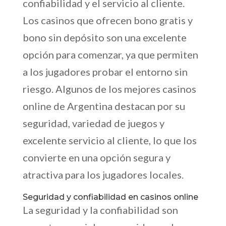
confiabilidad y el servicio al cliente.
Los casinos que ofrecen bono gratis y
bono sin depósito son una excelente
opción para comenzar, ya que permiten
a los jugadores probar el entorno sin
riesgo. Algunos de los mejores casinos
online de Argentina destacan por su
seguridad, variedad de juegos y
excelente servicio al cliente, lo que los
convierte en una opción segura y
atractiva para los jugadores locales.
Seguridad y confiabilidad en casinos online
La seguridad y la confiabilidad son