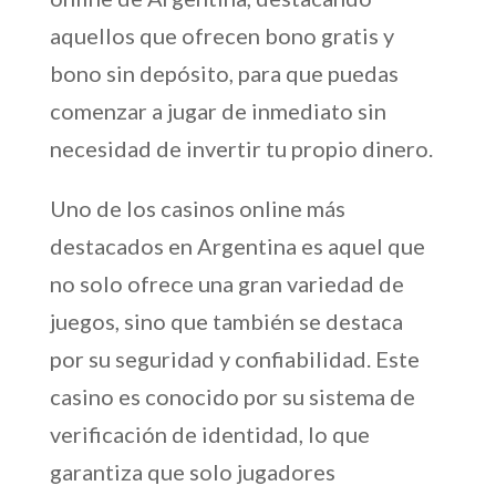
aquellos que ofrecen bono gratis y
bono sin depósito, para que puedas
comenzar a jugar de inmediato sin
necesidad de invertir tu propio dinero.
Uno de los casinos online más
destacados en Argentina es aquel que
no solo ofrece una gran variedad de
juegos, sino que también se destaca
por su seguridad y confiabilidad. Este
casino es conocido por su sistema de
verificación de identidad, lo que
garantiza que solo jugadores