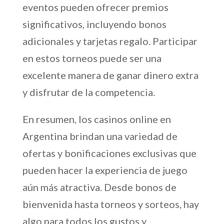
eventos pueden ofrecer premios
significativos, incluyendo bonos
adicionales y tarjetas regalo. Participar
en estos torneos puede ser una
excelente manera de ganar dinero extra
y disfrutar de la competencia.
En resumen, los casinos online en
Argentina brindan una variedad de
ofertas y bonificaciones exclusivas que
pueden hacer la experiencia de juego
aún más atractiva. Desde bonos de
bienvenida hasta torneos y sorteos, hay
algo para todos los gustos y