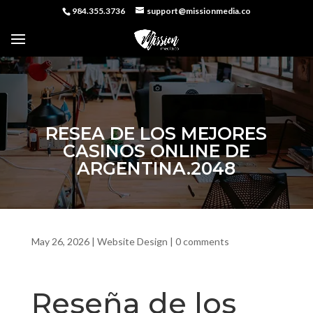
984.355.3736
support@missionmedia.co
RESEA DE LOS MEJORES
CASINOS ONLINE DE
ARGENTINA.2048
May 26, 2026
|
Website Design
|
0 comments
Reseña de los