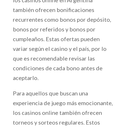
los casinos online en Argentina
también ofrecen bonificaciones
recurrentes como bonos por depósito,
bonos por referidos y bonos por
cumpleaños. Estas ofertas pueden
variar según el casino y el país, por lo
que es recomendable revisar las
condiciones de cada bono antes de
aceptarlo.
Para aquellos que buscan una
experiencia de juego más emocionante,
los casinos online también ofrecen
torneos y sorteos regulares. Estos