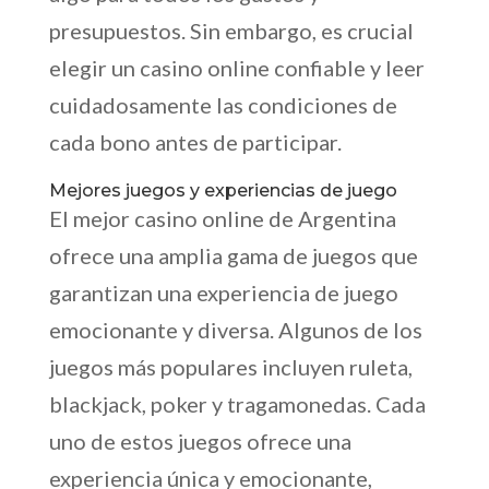
presupuestos. Sin embargo, es crucial
elegir un casino online confiable y leer
cuidadosamente las condiciones de
cada bono antes de participar.
Mejores juegos y experiencias de juego
El mejor casino online de Argentina
ofrece una amplia gama de juegos que
garantizan una experiencia de juego
emocionante y diversa. Algunos de los
juegos más populares incluyen ruleta,
blackjack, poker y tragamonedas. Cada
uno de estos juegos ofrece una
experiencia única y emocionante,