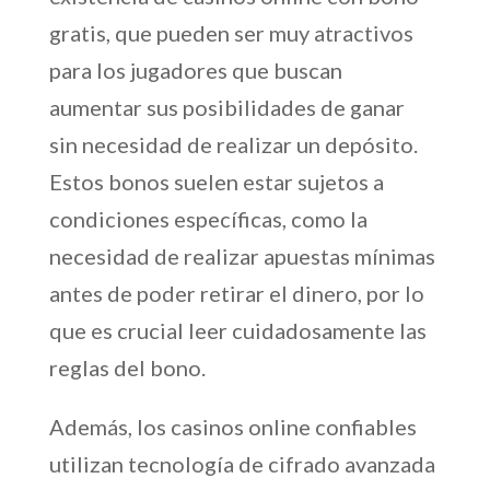
gratis, que pueden ser muy atractivos
para los jugadores que buscan
aumentar sus posibilidades de ganar
sin necesidad de realizar un depósito.
Estos bonos suelen estar sujetos a
condiciones específicas, como la
necesidad de realizar apuestas mínimas
antes de poder retirar el dinero, por lo
que es crucial leer cuidadosamente las
reglas del bono.
Además, los casinos online confiables
utilizan tecnología de cifrado avanzada