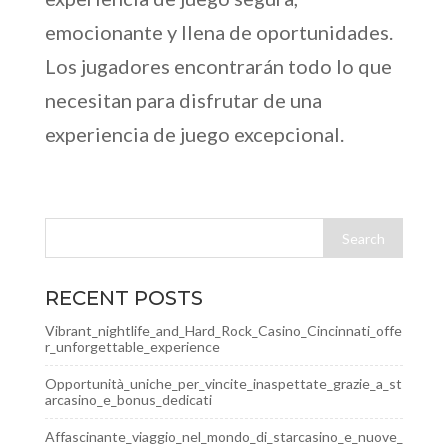
emocionante y llena de oportunidades.
Los jugadores encontrarán todo lo que
necesitan para disfrutar de una
experiencia de juego excepcional.
RECENT POSTS
Vibrant_nightlife_and_Hard_Rock_Casino_Cincinnati_offe
r_unforgettable_experience
Opportunità_uniche_per_vincite_inaspettate_grazie_a_st
arcasino_e_bonus_dedicati
Affascinante_viaggio_nel_mondo_di_starcasino_e_nuove_