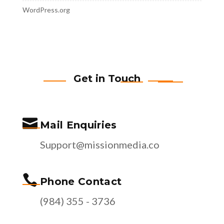
WordPress.org
Get in Touch

Mail Enquiries
Support@missionmedia.co

Phone Contact
(984) 355 - 3736