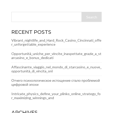
RECENT POSTS
Vibrant_nightlife_and_Hard_Rock_Casino_Cincinnati_offe
r_unforgettable_experience
Opportunità_uniche_per_vincite_inaspettate_grazie_a_st
arcasino_e_bonus_dedicati
Affascinante_viaggio_nel_mondo_di_starcasino_e_nuove_
opportunità_di_vincita_onl
Отчего психологическое истощение стало проблемой
цифровой эпохи
Intricate_physics_define_your_plinko_online_strategy_fo
r_maximizing_winnings_and
ARCHIVES