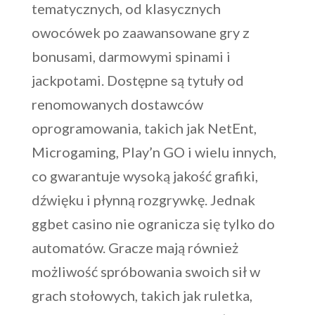
tematycznych, od klasycznych
owocówek po zaawansowane gry z
bonusami, darmowymi spinami i
jackpotami. Dostępne są tytuły od
renomowanych dostawców
oprogramowania, takich jak NetEnt,
Microgaming, Play’n GO i wielu innych,
co gwarantuje wysoką jakość grafiki,
dźwięku i płynną rozgrywkę. Jednak
ggbet casino
nie ogranicza się tylko do
automatów. Gracze mają również
możliwość spróbowania swoich sił w
grach stołowych, takich jak ruletka,