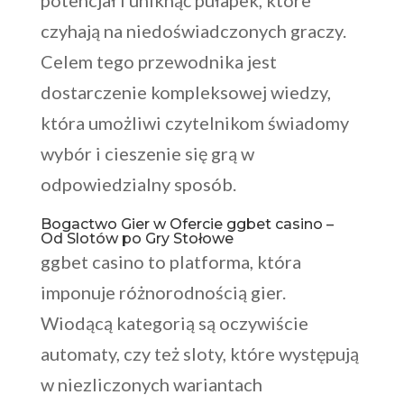
potencjał i uniknąć pułapek, które
czyhają na niedoświadczonych graczy.
Celem tego przewodnika jest
dostarczenie kompleksowej wiedzy,
która umożliwi czytelnikom świadomy
wybór i cieszenie się grą w
odpowiedzialny sposób.
Bogactwo Gier w Ofercie ggbet casino –
Od Slotów po Gry Stołowe
ggbet casino to platforma, która
imponuje różnorodnością gier.
Wiodącą kategorią są oczywiście
automaty, czy też sloty, które występują
w niezliczonych wariantach