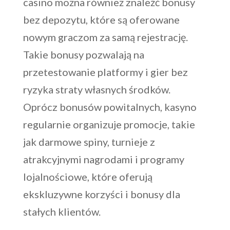
casino
można również znaleźć bonusy
bez depozytu, które są oferowane
nowym graczom za samą rejestrację.
Takie bonusy pozwalają na
przetestowanie platformy i gier bez
ryzyka straty własnych środków.
Oprócz bonusów powitalnych, kasyno
regularnie organizuje promocje, takie
jak darmowe spiny, turnieje z
atrakcyjnymi nagrodami i programy
lojalnościowe, które oferują
ekskluzywne korzyści i bonusy dla
stałych klientów.