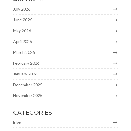
July 2026
June 2026
May 2026
April 2026
March 2026
February 2026
January 2026
December 2025
November 2025
CATEGORIES
Blog