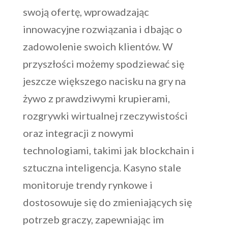
swoją ofertę, wprowadzając
innowacyjne rozwiązania i dbając o
zadowolenie swoich klientów. W
przyszłości możemy spodziewać się
jeszcze większego nacisku na gry na
żywo z prawdziwymi krupierami,
rozgrywki wirtualnej rzeczywistości
oraz integracji z nowymi
technologiami, takimi jak blockchain i
sztuczna inteligencja. Kasyno stale
monitoruje trendy rynkowe i
dostosowuje się do zmieniających się
potrzeb graczy, zapewniając im