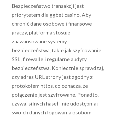
Bezpieczeństwo transakcji jest
priorytetem dla
ggbet casino
. Aby
chronić dane osobowe i finansowe
graczy, platforma stosuje
zaawansowane systemy
bezpieczeństwa, takie jak szyfrowanie
SSL, firewalle i regularne audyty
bezpieczeństwa. Koniecznie sprawdzaj,
czy adres URL strony jest zgodny z
protokołem https, co oznacza, że
połączenie jest szyfrowane. Ponadto,
używaj silnych haseł i nie udostępniaj
swoich danych logowania osobom