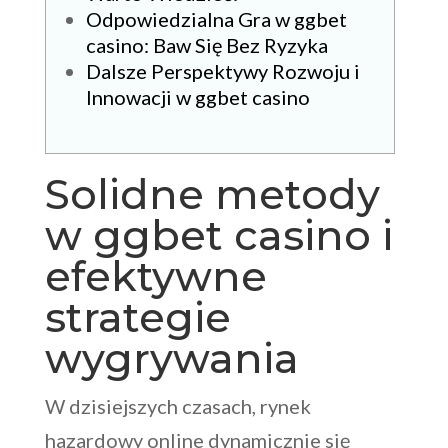
Odpowiedzialna Gra w ggbet
casino: Baw Się Bez Ryzyka
Dalsze Perspektywy Rozwoju i
Innowacji w ggbet casino
Solidne metody
w ggbet casino i
efektywne
strategie
wygrywania
W dzisiejszych czasach, rynek
hazardowy online dynamicznie się