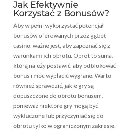
Jak Efektywnie
Korzystać z Bonusów?
Aby w pełni wykorzystać potencjał
bonusów oferowanych przez
ggbet
casino
, ważne jest, aby zapoznać się z
warunkami ich obrotu. Obrot to suma,
którą należy postawić, aby odblokować
bonus i móc wypłacić wygrane. Warto
również sprawdzić, jakie gry są
dopuszczone do obrotu bonusem,
ponieważ niektóre gry mogą być
wykluczone lub przyczyniać się do
obrotu tylko w ograniczonym zakresie.