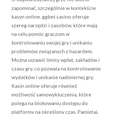
zapominać, szczególnie w kontekście
kasyn online. ggbet casino oferuje
szereg narzędzi i zasobów, które mają
na celu pomóc graczom w
kontrolowaniu swojej gry i unikaniu
problemów związanych z hazardem.
Można ustawić limity wpłat, zakładów i
czasu gry, co pozwala na kontrolowanie
wydatków i unikanie nadmiernej gry.
Kasin online oferuje również
możliwość samowykluczenia, które
polega na blokowaniu dostępu do
platformy na określony czas. Pamiętaj,