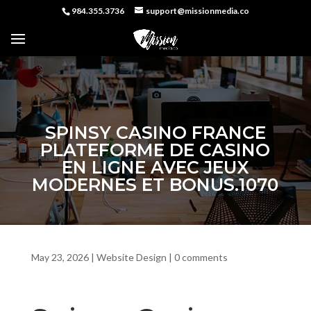
984.355.3736
support@missionmedia.co
SPINSY CASINO FRANCE
PLATEFORME DE CASINO
EN LIGNE AVEC JEUX
MODERNES ET BONUS.1070
May 23, 2026
|
Website Design
|
0 comments