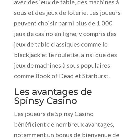
avec des jeux de table, des machines à
sous et des jeux de loterie. Les joueurs
peuvent choisir parmi plus de 1 000
jeux de casino en ligne, y compris des
jeux de table classiques comme le
blackjack et le roulette, ainsi que des
jeux de machines à sous populaires
comme Book of Dead et Starburst.
Les avantages de
Spinsy Casino
Les joueurs de Spinsy Casino
bénéficient de nombreux avantages,
notamment un bonus de bienvenue de