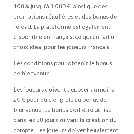
100% jusqu’à 1 000 €, ainsi que des
promotions régulières et des bonus de
reload. La plateforme est également
disponible en français, ce qui en fait un
choix idéal pour les joueurs français.
Les conditions pour obtenir le bonus
de bienvenue
Les joueurs doivent déposer au moins
20 € pour être éligible au bonus de
bienvenue. Le bonus doit être utilisé
dans les 30 jours suivant la création du
compte. Les joueurs doivent également