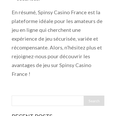
En résumé, Spinsy Casino France est la
plateforme idéale pour les amateurs de
jeu en ligne qui cherchent une
expérience de jeu sécurisée, variée et
récompensante. Alors, n’hésitez plus et
rejoignez-nous pour découvrir les
avantages de jeu sur Spinsy Casino
France !