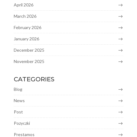
April 2026
March 2026
February 2026
January 2026
December 2025
November 2025
CATEGORIES
Blog
News
Post
Pozyczki
Prestamos