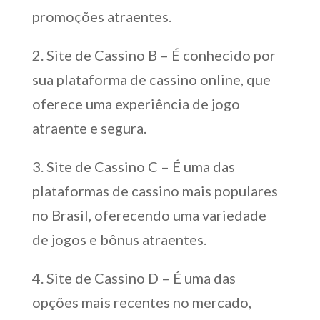
promoções atraentes.
2. Site de Cassino B – É conhecido por
sua plataforma de cassino online, que
oferece uma experiência de jogo
atraente e segura.
3. Site de Cassino C – É uma das
plataformas de cassino mais populares
no Brasil, oferecendo uma variedade
de jogos e bônus atraentes.
4. Site de Cassino D – É uma das
opções mais recentes no mercado,