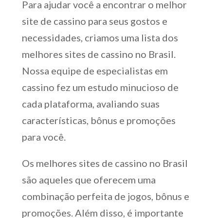
Para ajudar você a encontrar o melhor
site de cassino para seus gostos e
necessidades, criamos uma lista dos
melhores sites de cassino no Brasil.
Nossa equipe de especialistas em
cassino fez um estudo minucioso de
cada plataforma, avaliando suas
características, bônus e promoções
para você.
Os melhores sites de cassino no Brasil
são aqueles que oferecem uma
combinação perfeita de jogos, bônus e
promoções. Além disso, é importante