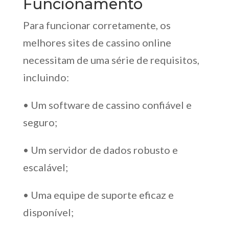
Funcionamento
Para funcionar corretamente, os
melhores sites de cassino online
necessitam de uma série de requisitos,
incluindo:
• Um software de cassino confiável e
seguro;
• Um servidor de dados robusto e
escalável;
• Uma equipe de suporte eficaz e
disponível;