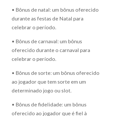
• Bônus de natal: um bônus oferecido
durante as festas de Natal para
celebrar o período.
• Bônus de carnaval: um bônus
oferecido durante o carnaval para
celebrar o período.
• Bônus de sorte: um bônus oferecido
ao jogador que tem sorte em um
determinado jogo ou slot.
• Bônus de fidelidade: um bônus
oferecido ao jogador que é fiel à