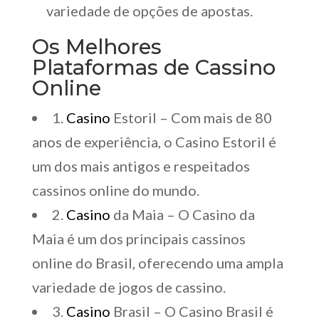
variedade de opções de apostas.
Os Melhores
Plataformas de Cassino
Online
1.
Casino
Estoril – Com mais de 80
anos de experiência, o Casino Estoril é
um dos mais antigos e respeitados
cassinos online do mundo.
2.
Casino
da Maia – O Casino da
Maia é um dos principais cassinos
online do Brasil, oferecendo uma ampla
variedade de jogos de cassino.
3.
Casino
Brasil – O Casino Brasil é