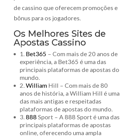
de cassino que oferecem promoções e
bônus para os jogadores.
Os Melhores Sites de
Apostas Cassino
1.
Bet365
– Com mais de 20 anos de
experiência, a Bet365 é uma das
principais plataformas de apostas do
mundo.
2.
William
Hill – Com mais de 80
anos de história, a William Hill é uma
das mais antigas e respeitadas
plataformas de apostas do mundo.
3.
888
Sport – A 888 Sport é uma das
principais plataformas de apostas
online, oferecendo uma ampla