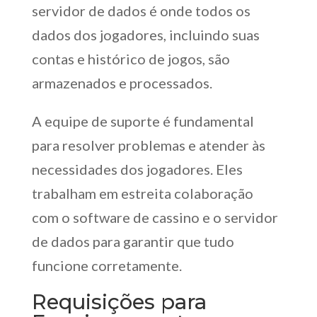
servidor de dados é onde todos os
dados dos jogadores, incluindo suas
contas e histórico de jogos, são
armazenados e processados.
A equipe de suporte é fundamental
para resolver problemas e atender às
necessidades dos jogadores. Eles
trabalham em estreita colaboração
com o software de cassino e o servidor
de dados para garantir que tudo
funcione corretamente.
Requisições para