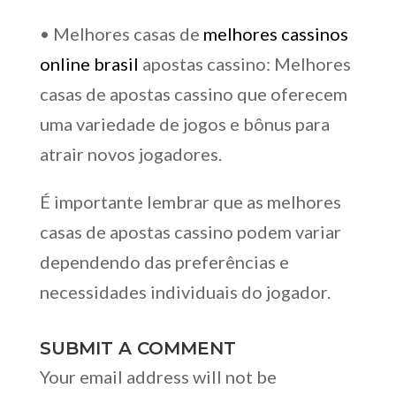
• Melhores casas de
melhores cassinos
online brasil
apostas cassino: Melhores
casas de apostas cassino que oferecem
uma variedade de jogos e bônus para
atrair novos jogadores.
É importante lembrar que as melhores
casas de apostas cassino podem variar
dependendo das preferências e
necessidades individuais do jogador.
SUBMIT A COMMENT
Your email address will not be