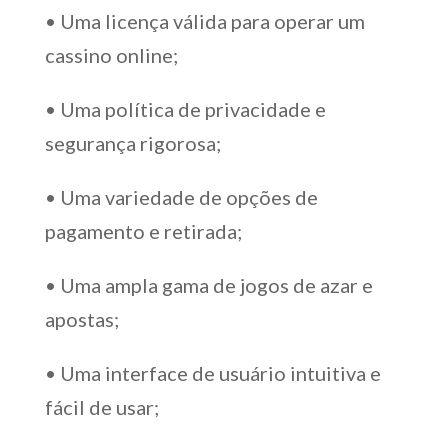
• Uma licença válida para operar um
cassino online;
• Uma política de privacidade e
segurança rigorosa;
• Uma variedade de opções de
pagamento e retirada;
• Uma ampla gama de jogos de azar e
apostas;
• Uma interface de usuário intuitiva e
fácil de usar;