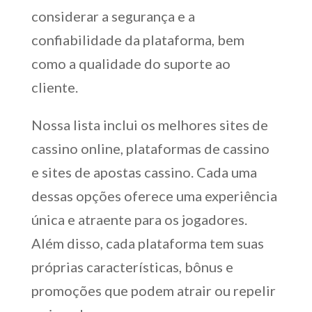
considerar a segurança e a
confiabilidade da plataforma, bem
como a qualidade do suporte ao
cliente.
Nossa lista inclui os melhores sites de
cassino online, plataformas de cassino
e sites de apostas cassino. Cada uma
dessas opções oferece uma experiência
única e atraente para os jogadores.
Além disso, cada plataforma tem suas
próprias características, bônus e
promoções que podem atrair ou repelir