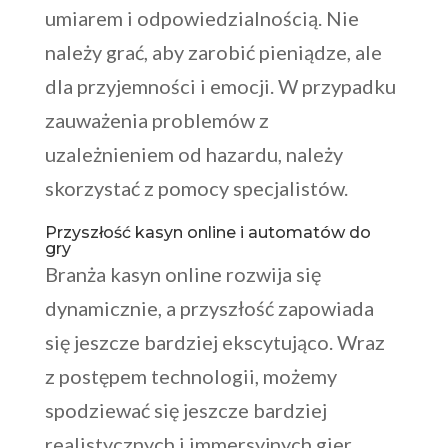
umiarem i odpowiedzialnością. Nie
należy grać, aby zarobić pieniądze, ale
dla przyjemności i emocji. W przypadku
zauważenia problemów z
uzależnieniem od hazardu, należy
skorzystać z pomocy specjalistów.
Przyszłość kasyn online i automatów do
gry
Branża kasyn online rozwija się
dynamicznie, a przyszłość zapowiada
się jeszcze bardziej ekscytująco. Wraz
z postępem technologii, możemy
spodziewać się jeszcze bardziej
realistycznych i immersyjnych gier,