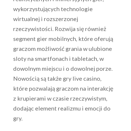
wykorzystujących technologie
wirtualnej i rozszerzonej
rzeczywistości. Rozwija się również
segment gier mobilnych, które oferują
graczom możliwość grania w ulubione
sloty na smartfonach i tabletach, w
dowolnym miejscu i o dowolnej porze.
Nowością są także gry live casino,
które pozwalają graczom na interakcję
z krupierami w czasie rzeczywistym,
dodając element realizmu i emocji do
gry.