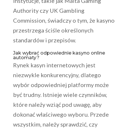
instytucje, takie jak Malta Gaming
Authority czy UK Gambling
Commission, świadczy o tym, że kasyno
przestrzega ściśle określonych
standardów i przepisów.
Jak wybrać odpowiednie kasyno online
automaty?
Rynek kasyn internetowych jest
niezwykle konkurencyjny, dlatego
wybór odpowiedniej platformy może
być trudny. Istnieje wiele czynników,
które należy wziąć pod uwagę, aby
dokonać właściwego wyboru. Przede
wszystkim, należy sprawdzić, czy