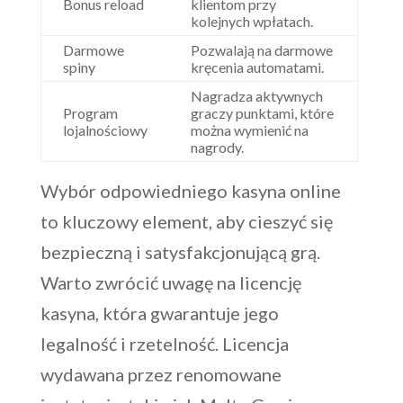
Bonus reload
klientom przy
kolejnych wpłatach.
Darmowe
Pozwalają na darmowe
spiny
kręcenia automatami.
Nagradza aktywnych
Program
graczy punktami, które
lojalnościowy
można wymienić na
nagrody.
Wybór odpowiedniego kasyna online
to kluczowy element, aby cieszyć się
bezpieczną i satysfakcjonującą grą.
Warto zwrócić uwagę na licencję
kasyna, która gwarantuje jego
legalność i rzetelność. Licencja
wydawana przez renomowane