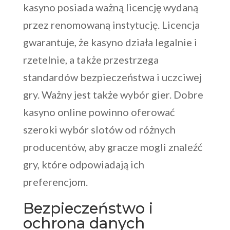
kasyno posiada ważną licencję wydaną
przez renomowaną instytucję. Licencja
gwarantuje, że kasyno działa legalnie i
rzetelnie, a także przestrzega
standardów bezpieczeństwa i uczciwej
gry. Ważny jest także wybór gier. Dobre
kasyno online powinno oferować
szeroki wybór slotów od różnych
producentów, aby gracze mogli znaleźć
gry, które odpowiadają ich
preferencjom.
Bezpieczeństwo i
ochrona danych