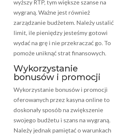
wyższy RTP, tym większe szanse na
wygraną. Ważne jest również
zarządzanie budżetem. Należy ustalić
limit, ile pieniędzy jesteśmy gotowi
wydać na grę i nie przekraczać go. To
pomoże uniknąć strat finansowych.
Wykorzystanie
bonusów i promocji
Wykorzystanie bonusów i promocji
oferowanych przez kasyna online to
doskonały sposób na zwiększenie
swojego budżetu i szans na wygraną.
Należy jednak pamiętać o warunkach