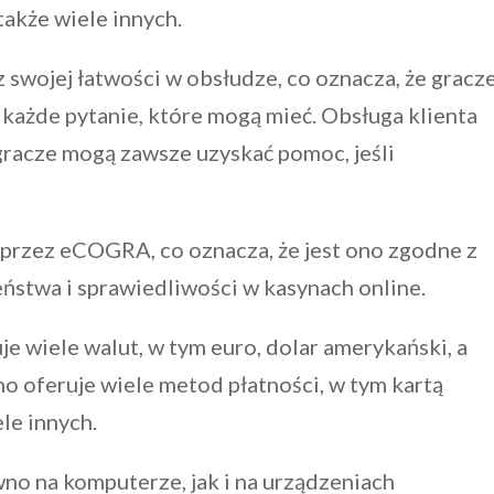
akże wiele innych.
 swojej łatwości w obsłudze, co oznacza, że gracz
każde pytanie, które mogą mieć. Obsługa klienta
 gracze mogą zawsze uzyskać pomoc, jeśli
 przez eCOGRA, co oznacza, że jest ono zgodne z
stwa i sprawiedliwości w kasynach online.
e wiele walut, w tym euro, dolar amerykański, a
no oferuje wiele metod płatności, w tym kartą
le innych.
no na komputerze, jak i na urządzeniach