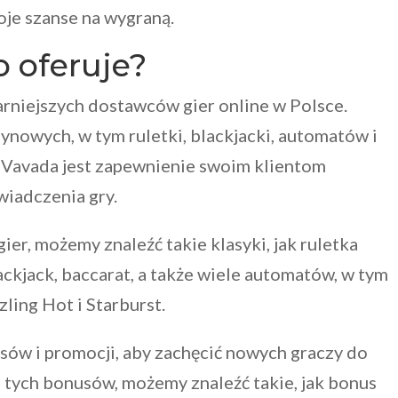
je szanse na wygraną.
 oferuje?
arniejszych dostawców gier online w Polsce.
ynowych, w tym ruletki, blackjacki, automatów i
 Vavada jest zapewnienie swoim klientom
iadczenia gry.
r, możemy znaleźć takie klasyki, jak ruletka
ackjack, baccarat, a także wiele automatów, w tym
zling Hot i Starburst.
sów i promocji, aby zachęcić nowych graczy do
ód tych bonusów, możemy znaleźć takie, jak bonus