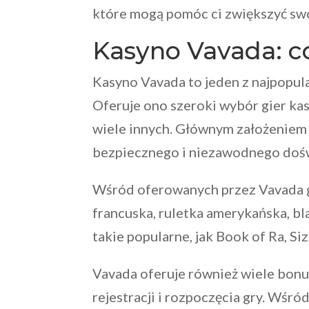
które mogą pomóc ci zwiększyć swo
Kasyno Vavada: co
Kasyno Vavada to jeden z najpopul
Oferuje ono szeroki wybór gier kas
wiele innych. Głównym założeniem
bezpiecznego i niezawodnego dośw
Wśród oferowanych przez Vavada gie
francuska, ruletka amerykańska, bl
takie popularne, jak Book of Ra, Siz
Vavada oferuje również wiele bonu
rejestracji i rozpoczęcia gry. Wśr