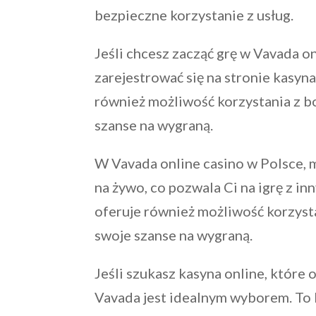
bezpieczne korzystanie z usług.
Jeśli chcesz zacząć grę w Vavada on
zarejestrować się na stronie kasyn
również możliwość korzystania z 
szanse na wygraną.
W Vavada online casino w Polsce, m
na żywo, co pozwala Ci na igrę z i
oferuje również możliwość korzyst
swoje szanse na wygraną.
Jeśli szukasz kasyna online, które 
Vavada jest idealnym wyborem. To k