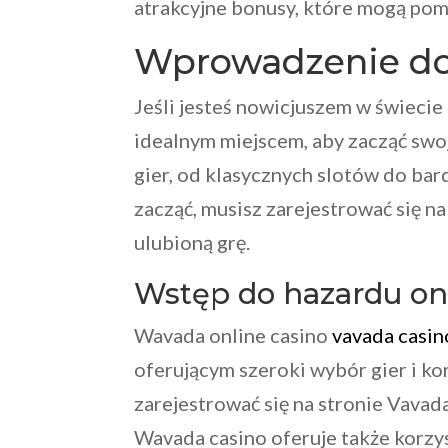
atrakcyjne bonusy, które mogą pom
Wprowadzenie do 
Jeśli jesteś nowicjuszem w świecie 
idealnym miejscem, aby zacząć swo
gier, od klasycznych slotów do bar
zacząć, musisz zarejestrować się na
ulubioną grę.
Wstęp do hazardu on
Wavada online casino
vavada casin
oferującym szeroki wybór gier i ko
zarejestrować się na stronie Vavada
Wavada casino oferuje także korzy