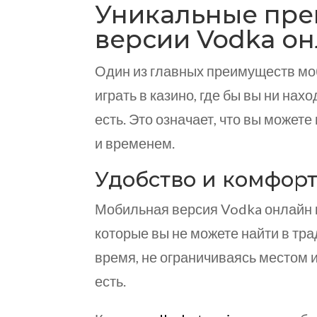
Уникальные пре
версии Vodka о
Один из главных преимуществ моб
играть в казино, где бы вы ни нах
есть. Это означает, что вы может
и временем.
Удобство и комфор
Мобильная версия Vodka онлайн к
которые вы не можете найти в тр
время, не ограничиваясь местом и
есть.