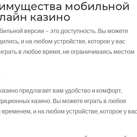
имущества мобильной
нлайн казино
ильной версии – это доступность. Вы можете
одились, и на любом устройстве, которое у вас
е играть в любое время, не ограничиваясь местом
т
азино предлагает вам удобство и комфорт,
адиционных казино. Вы можете играть в любое
 временем, и на любом устройстве, которое у ва