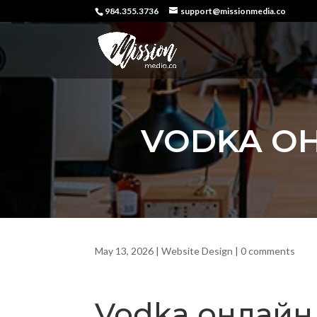
984.355.3736
support@missionmedia.co
VODKA О
May 13, 2026
|
Website Design
|
0 comments
Vodka онлайн