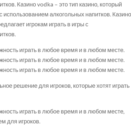
ков. Казино vodka – это тип казино, который
 с использованием алкогольных напитков. Казин
редлагает игрокам играть в игры с
итков.
жность играть в любое время и в любом месте.
жность играть в любое время и в любом месте.
жность играть в любое время и в любом месте.
ьное решение для игроков, которые хотят играть
жность играть в любое время и в любом месте,
м для игроков.