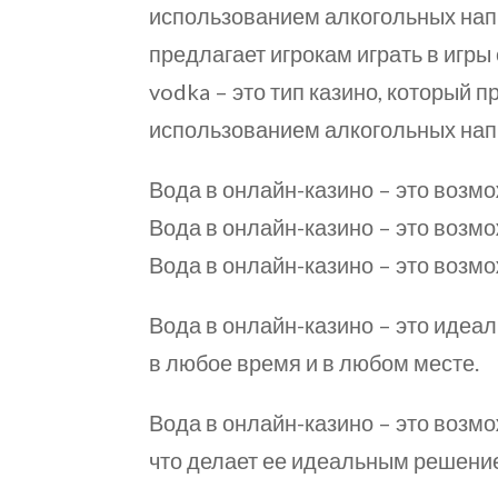
использованием алкогольных напит
предлагает игрокам играть в игры
vodka – это тип казино, который п
использованием алкогольных нап
Вода в онлайн-казино – это возмо
Вода в онлайн-казино – это возмо
Вода в онлайн-казино – это возмо
Вода в онлайн-казино – это идеал
в любое время и в любом месте.
Вода в онлайн-казино – это возмо
что делает ее идеальным решение