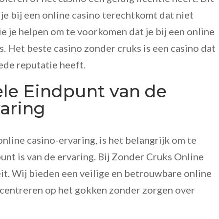
je bij een online casino terechtkomt dat niet
tie je helpen om te voorkomen dat je bij een online
is. Het beste casino zonder cruks is een casino dat
ede reputatie heeft.
ele Eindpunt van de
varing
online casino-ervaring, is het belangrijk om te
unt is van de ervaring. Bij Zonder Cruks Online
eit. Wij bieden een veilige en betrouwbare online
oncentreren op het gokken zonder zorgen over