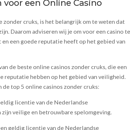
 voor een Online Casino
e zonder cruks, is het belangrijk om te weten dat
 zijn. Daarom adviseren wij je om voor een casino t
ft en een goede reputatie heeft op het gebied van
van de beste online casinos zonder cruks, die een
e reputatie hebben op het gebied van veiligheid.
n de top 5 online casinos zonder cruks:
geldig licentie van de Nederlandse
 zijn veilige en betrouwbare spelomgeving.
 een geldig licentie van de Nederlandse