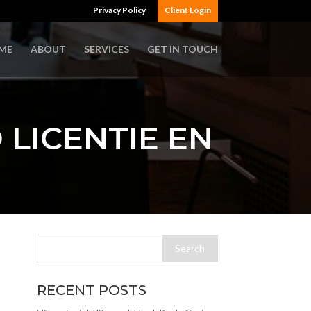
Privacy Policy
Client Login
ME
ABOUT
SERVICES
GET IN TOUCH
LICENTIE EN
RECENT POSTS