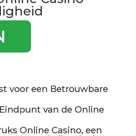
ligheid
N
ust voor een Betrouwbare
e Eindpunt van de Online
ruks Online Casino, een