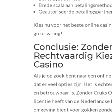
Brede scala aan betalingsmetho
Geautoriseerde betalingspartne
Kies nu voor het beste online casin
gokervaring!
Conclusie: Zonder
Rechtvaardig Kie
Casino
Als je op zoek bent naar een online
dat er veel opties zijn. Het is echt
en betrouwbaar is. Zonder Cruks O
licentie heeft van de Nederlandse 
omgeving biedt voor gokken zonde