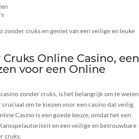
den
rs
o zonder cruks en geniet van een veilige en leuke
 Cruks Online Casino, ee
zen voor een Online
 casino zonder cruks, is het belangrijk om te weten
er cruciaal om te kiezen voor een casino dat veilig
nline Casino is een goede keuze, omdat het een
Kansspelautoriteit en een veilige en betrouwbare
r cruks.