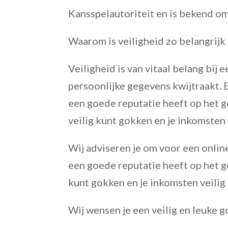
Kansspelautoriteit en is bekend om
Waarom is veiligheid zo belangrijk 
Veiligheid is van vitaal belang bij e
persoonlijke gegevens kwijtraakt. E
een goede reputatie heeft op het ge
veilig kunt gokken en je inkomsten 
Wij adviseren je om voor een online
een goede reputatie heeft op het ge
kunt gokken en je inkomsten veilig 
Wij wensen je een veilig en leuke g