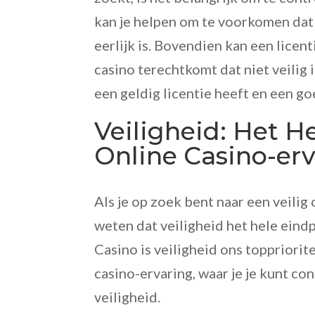
kan je helpen om te voorkomen dat 
eerlijk is. Bovendien kan een licen
casino terechtkomt dat niet veilig 
een geldig licentie heeft en een go
Veiligheid: Het H
Online Casino-er
Als je op zoek bent naar een veilig 
weten dat veiligheid het hele eindp
Casino is veiligheid ons toppriorit
casino-ervaring, waar je je kunt c
veiligheid.