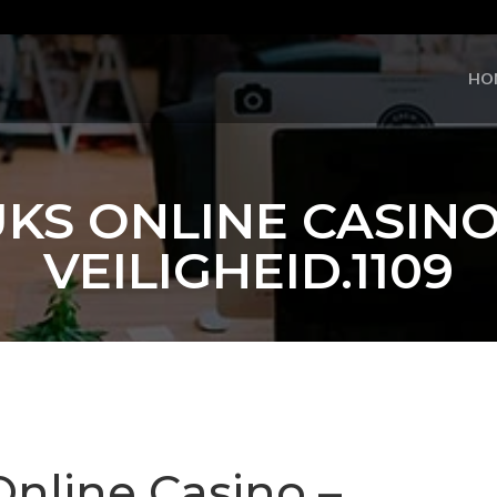
HO
KS ONLINE CASINO 
VEILIGHEID.1109
nline Casino –